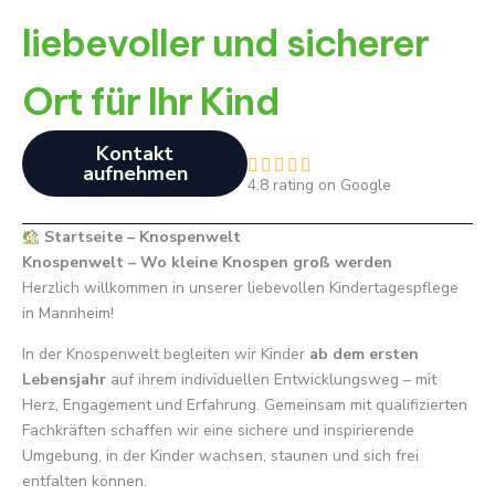
liebevoller und sicherer
Ort für Ihr Kind
Kontakt
B





aufnehmen
4.8 rating on Google
e
w
Startseite – Knospenwelt
e
Knospenwelt – Wo kleine Knospen groß werden
r
Herzlich willkommen in unserer liebevollen Kindertagespflege
t
in Mannheim!
e
t
In der Knospenwelt begleiten wir Kinder
ab dem ersten
m
Lebensjahr
auf ihrem individuellen Entwicklungsweg – mit
i
Herz, Engagement und Erfahrung. Gemeinsam mit qualifizierten
t
Fachkräften schaffen wir eine sichere und inspirierende
4
Umgebung, in der Kinder wachsen, staunen und sich frei
.
entfalten können.
8