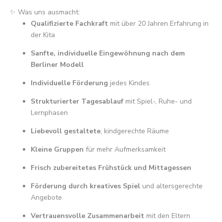
v
✨ Was uns ausmacht:
o
Qualifizierte Fachkraft
mit über 20 Jahren Erfahrung in
n
der Kita
5
Sanfte, individuelle Eingewöhnung nach dem
Berliner Modell
Individuelle Förderung
jedes Kindes
Strukturierter Tagesablauf
mit Spiel-, Ruhe- und
Lernphasen
Liebevoll gestaltete
, kindgerechte Räume
Kleine Gruppen
für mehr Aufmerksamkeit
Frisch zubereitetes Frühstück und Mittagessen
Förderung durch kreatives Spiel
und altersgerechte
Angebote
Vertrauensvolle Zusammenarbeit
mit den Eltern